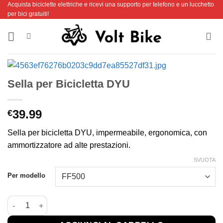
Acquista biciclette elettriche e ricevi una supporto per telefono e un lucchetto
Salta
per bici gratuiti!
ai
contenuti
Sella per Bicicletta DYU
39.99
€
Sella per bicicletta DYU, impermeabile, ergonomica, con
ammortizzatore ad alte prestazioni.
SVUOTA
Per modello
Sella per Bicicletta DYU quantità