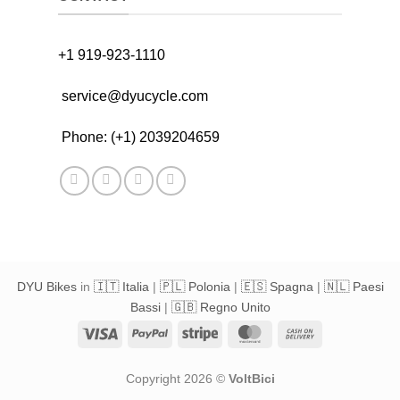
+1 919-923-1110
service@dyucycle.com
Phone: (+1) 2039204659
DYU Bikes
in
🇮🇹 Italia
|
🇵🇱 Polonia
|
🇪🇸 Spagna
|
🇳🇱 Paesi
Bassi
|
🇬🇧 Regno Unito
Visa
PayPal
Stripe
MasterCard
Cash
On
Delivery
Copyright 2026 ©
VoltBici