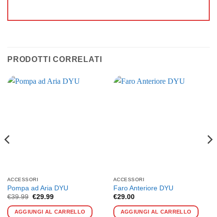
PRODOTTI CORRELATI
ACCESSORI
ACCESSORI
Pompa ad Aria DYU
Faro Anteriore DYU
Il
Il
€
39.99
€
29.99
€
29.00
prezzo
prezzo
Que
originale
attuale
AGGIUNGI AL CARRELLO
AGGIUNGI AL CARRELLO
esto
prod
era:
è: