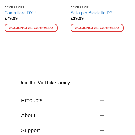
ACCESSORI
ACCESSORI
Controllore DYU
Sella per Bicicletta DYU
€
79.99
€
39.99
Questo
Que
AGGIUNGI AL CARRELLO
AGGIUNGI AL CARRELLO
prodotto
prod
ha
ha
più
più
varianti.
vari
Le
Le
opzioni
opzi
possono
pos
essere
ess
scelte
scel
Join the Volt bike family
nella
nell
pagina
pag
del
del
Products
prodotto
prod
About
Support