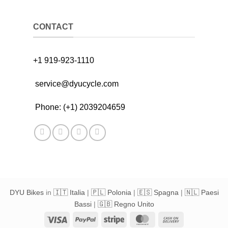
CONTACT
+1 919-923-1110
service@dyucycle.com
Phone: (+1) 2039204659
DYU Bikes
in
🇮🇹 Italia
|
🇵🇱 Polonia
|
🇪🇸 Spagna
|
🇳🇱 Paesi
Bassi
|
🇬🇧 Regno Unito
Visa
PayPal
Stripe
MasterCard
Cash