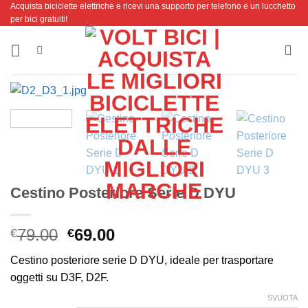
Acquista biciclette elettriche e ricevi una supporto per telefono e un lucchetto
Salta
per bici gratuiti!
ai
contenuti
Cestino Posteriore Serie D DYU
Il
Il
79.00
69.00
€
€
prezzo
prezzo
Cestino posteriore serie D DYU, ideale per trasportare
originale
attuale
oggetti su D3F, D2F.
era:
è:
€79.00.
€69.00.
SVUOTA