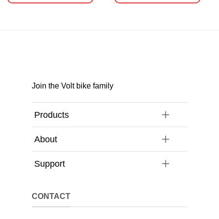
era:
è:
era:
è:
€39.99.
€29.99.
€39.99.
€29.99.
Join the Volt bike family
Products
About
Support
CONTACT