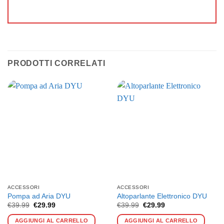
PRODOTTI CORRELATI
ACCESSORI
ACCESSORI
Pompa ad Aria DYU
Altoparlante Elettronico DYU
Il
Il
Il
Il
€
39.99
€
29.99
€
39.99
€
29.99
prezzo
prezzo
prezzo
prezzo
originale
attuale
originale
attuale
AGGIUNGI AL CARRELLO
AGGIUNGI AL CARRELLO