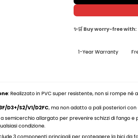
✨🛒 Buy worry-free with:
1-Year Warranty
Fr
one
: Realizzato in PVC super resistente, non si rompe né ar
3F/D3+/S2/V1/D2FC
, ma non adatto a pali posteriori con
 a semicerchio allargato per prevenire schizzi di fango e 
ualsiasi condizione.
nclude 3 componenti principali per proteggere la bici da 