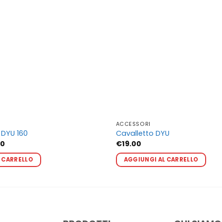
ACCESSORI
 DYU 160
Cavalletto DYU
Il
00
€
19.00
o
prezzo
Questo
Qu
ale
attuale
 CARRELLO
AGGIUNGI AL CARRELLO
prodotto
pr
è:
9.
€19.00.
ha
ha
più
pi
varianti.
var
Le
Le
opzioni
op