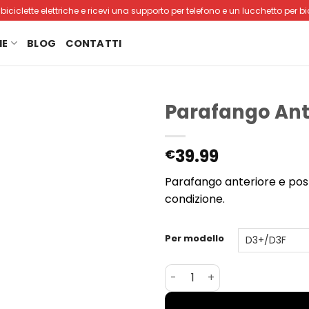
iciclette elettriche e ricevi una supporto per telefono e un lucchetto per bic
IE
BLOG
CONTATTI
Parafango Ante
39.99
€
Parafango anteriore e post
condizione.
Per modello
Parafango Anteriore e Pos