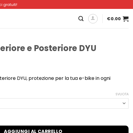
i gratuiti!
€
0.00
riore e Posteriore DYU
eriore DYU, protezione per la tua e-bike in ogni
SVUOTA
teriore DYU quantità
AGGIUNGI AL CARRELLO