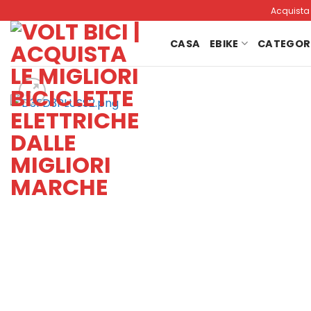
Salta
Acquista b
ai
contenuti
CASA
EBIKE
CATEGOR