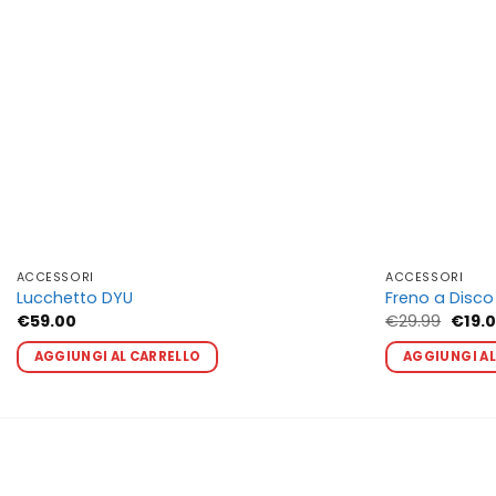
ACCESSORI
ACCESSORI
Lucchetto DYU
Freno a Disco
Il
€
59.00
€
29.99
€
19.
prezz
origin
AGGIUNGI AL CARRELLO
AGGIUNGI AL
era:
€29.9