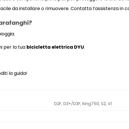
 Facile da installare o rimuovere. Contatta l’assistenza in
parafanghi?
ioggia.
hi per la tua
bicicletta elettrica DYU
.
iti la guida!
D2F, D3+/D3F, King750, S2, V1