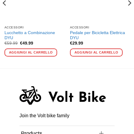
ACCESSORI
ACCESSORI
Lucchetto a Combinazione
Pedale per Bicicletta Elettrica
DYU
DYU
Il
Il
esto
€
59.99
€
49.99
€
29.99
prezzo
prezzo
odotto
originale
attuale
AGGIUNGI AL CARRELLO
AGGIUNGI AL CARRELLO
era:
è:
€59.99.
€49.99.
ù
ianti.
zioni
ssono
sere
elte
lla
gina
Join the Volt bike family
l
odotto
Products