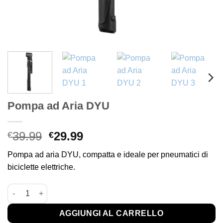
Pompa ad Aria DYU
Il
Il
39.99
29.99
€
€
prezzo
prezzo
Pompa ad aria DYU, compatta e ideale per pneumatici di
originale
attuale
biciclette elettriche.
era:
è:
€39.99.
€29.99.
Pompa ad Aria DYU quantità
AGGIUNGI AL CARRELLO