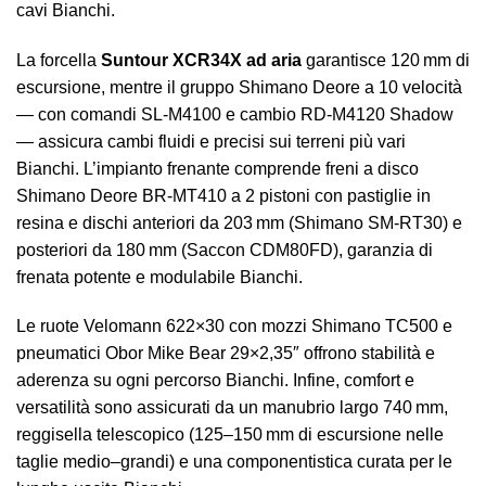
cavi Bianchi.
La forcella
Suntour XCR34X ad aria
garantisce 120 mm di
escursione, mentre il gruppo Shimano Deore a 10 velocità
— con comandi SL‑M4100 e cambio RD‑M4120 Shadow
— assicura cambi fluidi e precisi sui terreni più vari
Bianchi. L’impianto frenante comprende freni a disco
Shimano Deore BR‑MT410 a 2 pistoni con pastiglie in
resina e dischi anteriori da 203 mm (Shimano SM‑RT30) e
posteriori da 180 mm (Saccon CDM80FD), garanzia di
frenata potente e modulabile Bianchi.
Le ruote Velomann 622×30 con mozzi Shimano TC500 e
pneumatici Obor Mike Bear 29×2,35″ offrono stabilità e
aderenza su ogni percorso Bianchi. Infine, comfort e
versatilità sono assicurati da un manubrio largo 740 mm,
reggisella telescopico (125–150 mm di escursione nelle
taglie medio–grandi) e una componentistica curata per le