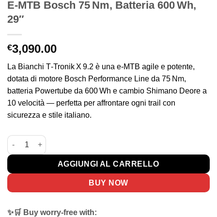
E‑MTB Bosch 75 Nm, Batteria 600 Wh,
29″
3,090.00
€
La Bianchi T‑Tronik X 9.2 è una e‑MTB agile e potente,
dotata di motore Bosch Performance Line da 75 Nm,
batteria Powertube da 600 Wh e cambio Shimano Deore a
10 velocità — perfetta per affrontare ogni trail con
sicurezza e stile italiano.
Bianchi T‑Tronik X 9.2 Deore 10 v – E‑MTB Bosch 75 Nm, Batteri
AGGIUNGI AL CARRELLO
BUY NOW
✨🛒 Buy worry-free with: