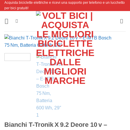
Acquista biciclette elettriche e ricevi una supporto per telefono e un lucchetto
Salta
per bici gratuiti!
ai
contenuti
Bianchi T‑Tronik X 9.2 Deore 10 v –