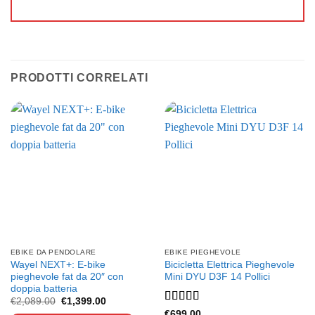
PRODOTTI CORRELATI
EBIKE DA PENDOLARE
EBIKE PIEGHEVOLE
Wayel NEXT+: E-bike
Bicicletta Elettrica Pieghevole
pieghevole fat da 20″ con
Mini DYU D3F 14 Pollici
doppia batteria
Il
Il
€
2,089.00
€
1,399.00
prezzo
prezzo
Valutato
Questo
€
699.00