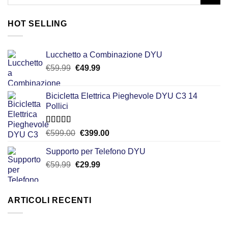
HOT SELLING
Lucchetto a Combinazione DYU
Il
Il
€
59.99
€
49.99
prezzo
prezzo
originale
attuale
Bicicletta Elettrica Pieghevole DYU C3 14
era:
è:
Pollici
€59.99.
€49.99.
Valutato
Il
Il
€
599.00
€
399.00
4.50
su 5
prezzo
prezzo
Supporto per Telefono DYU
originale
attuale
Il
Il
€
59.99
€
era:
29.99
è:
prezzo
prezzo
€599.00.
€399.00.
originale
attuale
era:
è:
ARTICOLI RECENTI
€59.99.
€29.99.