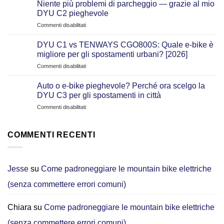
Niente più problemi di parcheggio — grazie al mio
DYU C2 pieghevole
su
Commenti disabilitati
Niente
più
DYU C1 vs TENWAYS CGO800S: Quale e‑bike è
problemi
migliore per gli spostamenti urbani? [2026]
di
su
Commenti disabilitati
parcheggio
DYU
—
C1
grazie
Auto o e-bike pieghevole? Perché ora scelgo la
vs
al
DYU C3 per gli spostamenti in città
TENWAYS
mio
su
Commenti disabilitati
CGO800S:
DYU
Auto
Quale
C2
o
e‑bike
pieghevole
e-
COMMENTI RECENTI
è
bike
migliore
pieghevole?
per
Perché
gli
ora
Jesse
su
Come padroneggiare le mountain bike elettriche
spostamenti
scelgo
urbani?
(senza commettere errori comuni)
la
[2026]
DYU
C3
Chiara
su
Come padroneggiare le mountain bike elettriche
per
gli
(senza commettere errori comuni)