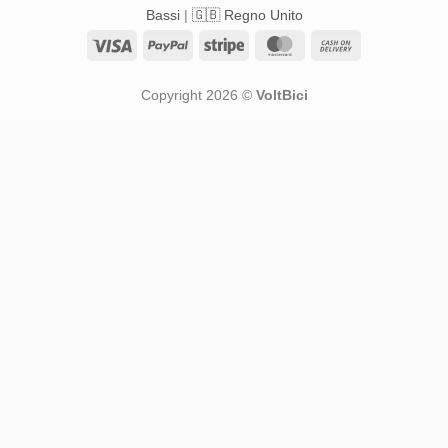
Bassi
|
🇬🇧 Regno Unito
Visa
PayPal
Stripe
MasterCard
Cash
On
Delivery
Copyright 2026 ©
VoltBici