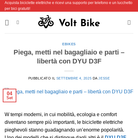
Acquista biciclette elettriche e ricevi una supporto per telefono e un lucchetto
Salta
per bici gratuiti!
ai
contenuti
EBIKES
Piega, metti nel bagagliaio e parti –
libertà con DYU D3F
PUBBLICATO IL
SETTEMBRE 4, 2025
DA
JESSE
04
Set
W tempi moderni, in cui mobilità, ecologia e comfort
diventano sempre più importanti, le biciclette elettriche
pieghevoli stanno guadagnando un’enorme popolarità.
Uno dei modelli che si distingue dagli altri è il
DYU D3F
.