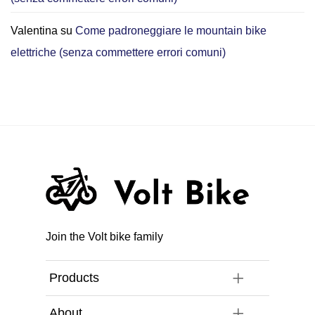
spostamenti
in
città
Valentina
su
Come padroneggiare le mountain bike
elettriche (senza commettere errori comuni)
Join the Volt bike family
Products
About