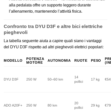
alla pedalata offre un supporto leggero durante
l’allenamento, mantenendo l’attività fisica.
Confronto tra DYU D3F e altre bici elettriche
pieghevoli
La tabella seguente aiuta a capire quali siano i vantaggi
del DYU D3F rispetto ad altri pieghevoli elettrici popolari:
POTENZA
PR
MODELLO
AUTONOMIA
RUOTE
PESO
MOTORE
(IN
14
DYU D3F
250 W
50–60 km
17 kg
€54
pollici
20
ADO A20F+
250 W
80 km
29 kg
€79
pollici