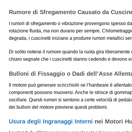
Rumore di Sfregamento Causato da Cuscinet
I rumori di sfregamento o vibrazione provengono spesso d
rotazione fluida, ma non durano per sempre. Chilometraggio
degrada, i cuscinetti iniziano a produrre rumori metallici se
Di solito noterai il rumore quando la ruota gira liberamente o 
chiaro segnale che i cuscinetti stanno cedendo e devono ess
Bulloni di Fissaggio o Dadi dell’Asse Allent
Il motore può generare scricchiolii se l’hardware è allentato
componenti possono muoversi. Anche le strisce di gommapi
oscillare. Questi rumori si sentono a certe velocità di peda
dei bulloni del motore previene questi problemi.
Usura degli Ingranaggi Interni
nei Motori H