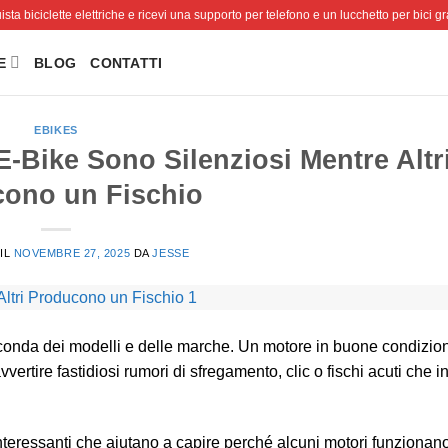
sta biciclette elettriche e ricevi una supporto per telefono e un lucchetto per bici gra
E
BLOG
CONTATTI
EBIKES
E-Bike Sono Silenziosi Mentre Altr
ono un Fischio
IL
NOVEMBRE 27, 2025
DA
JESSE
econda dei modelli e delle marche. Un motore in buone condizio
vvertire fastidiosi rumori di sfregamento, clic o fischi acuti che 
 interessanti che aiutano a capire perché alcuni motori funzionan