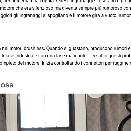
lon) per aumentare la coppia. Questi ingranaggi si usurano e pro
 Un motore che era silenzioso ma diventa sempre più rumoroso co
ggiori gli ingranaggi si spogliano e il motore gira a vuoto: rumo
a nei motori brushless. Quando si guastano, producono rumori ele
trifase industriale con una fase mancante”. Di solito questi prob
ompleto del motore. Inizia controllando i connettori per ruggine 
iosa