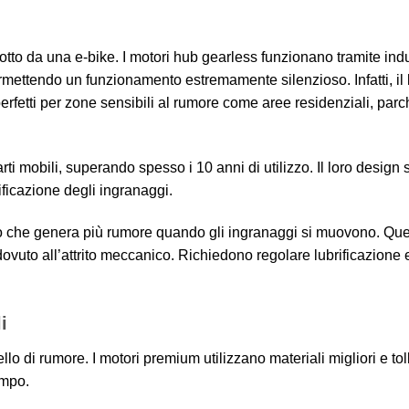
otto da una e-bike. I motori hub gearless funzionano tramite in
rmettendo un funzionamento estremamente silenzioso. Infatti, il
erfetti per zone sensibili al rumore come aree residenziali, parc
i mobili, superando spesso i 10 anni di utilizzo. Il loro design
ficazione degli ingranaggi.
io che genera più rumore quando gli ingranaggi si muovono. Que
dovuto all’attrito meccanico. Richiedono regolare lubrificazione 
i
llo di rumore. I motori premium utilizzano materiali migliori e to
empo.