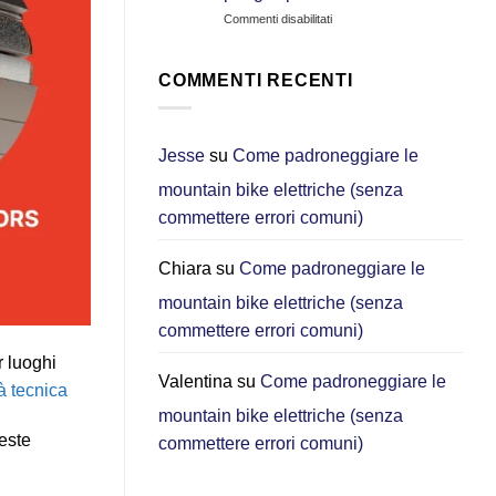
CGO800S:
su
Commenti disabilitati
Quale
Auto
e‑bike
o
è
e-
migliore
COMMENTI RECENTI
bike
per
pieghevole?
gli
Perché
spostamenti
ora
urbani?
Jesse
su
Come padroneggiare le
scelgo
[2026]
mountain bike elettriche (senza
la
DYU
commettere errori comuni)
C3
per
gli
Chiara
su
Come padroneggiare le
spostamenti
mountain bike elettriche (senza
in
città
commettere errori comuni)
r luoghi
Valentina
su
Come padroneggiare le
à tecnica
mountain bike elettriche (senza
ueste
commettere errori comuni)