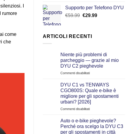
4.50
su 5
prezzo
prezzo
ilenziosi. I
Supporto per Telefono DYU
originale
attuale
Il rumore
Il
Il
€
59.99
€
era:
29.99
è:
prezzo
prezzo
€599.00.
€399.00.
originale
attuale
era:
è:
rai come
ARTICOLI RECENTI
€59.99.
€29.99.
ri che
Niente più problemi di
parcheggio — grazie al mio
DYU C2 pieghevole
su
Commenti disabilitati
Niente
più
DYU C1 vs TENWAYS
problemi
CGO800S: Quale e‑bike è
di
migliore per gli spostamenti
parcheggio
urbani? [2026]
—
grazie
su
Commenti disabilitati
al
DYU
mio
C1
Auto o e-bike pieghevole?
DYU
vs
Perché ora scelgo la DYU C3
C2
TENWAYS
per gli spostamenti in città
pieghevole