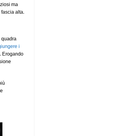
nziosi ma
fascia alta.
a quadra
iungere i
re. Erogando
rsione
più
re