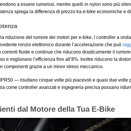
o tendono a essere rumorosi, mentre quelli in nylon sono più sile
istenza spiega la differenza di prezzo tra e-bike economiche e di 
Potenza
la riduzione del rumore dei motori per e-bike. I controller a ond
 evidente ronzio elettronico durante l’accelerazione che può
ragg
no correnti fluide e continue che riducono drasticamente il rumo
e migliorano l’efficienza fino all’8%. Inoltre riducono la disto
i componenti grazie a un minor stress meccanico.
PR50 — risultano cinque volte più piacevoli e quasi due volte 
stra come controller avanzati e ingegneria precisa possano ridur
nti dal Motore della Tua E-Bike