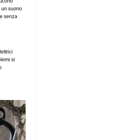
ducono
n un suono
re senza
ttrici
lemi si
o