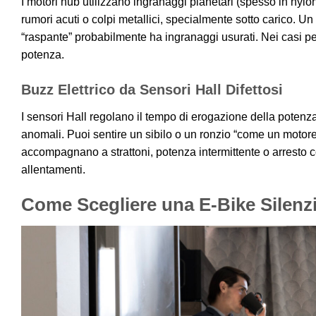
I motori hub utilizzano ingranaggi planetari (spesso in ny
rumori acuti o colpi metallici, specialmente sotto carico.
“raspante” probabilmente ha ingranaggi usurati. Nei casi pe
potenza.
Buzz Elettrico da Sensori Hall Difettosi
I sensori Hall regolano il tempo di erogazione della potenz
anomali. Puoi sentire un sibilo o un ronzio “come un motore 
accompagnano a strattoni, potenza intermittente o arresto c
allentamenti.
Come Scegliere una E-Bike Silenz