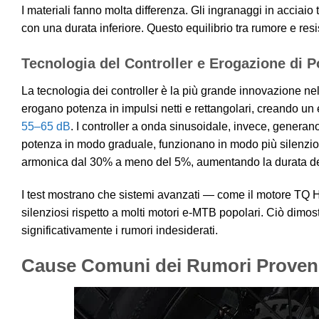
I materiali fanno molta differenza. Gli ingranaggi in acciai
con una durata inferiore. Questo equilibrio tra rumore e res
Tecnologia del Controller e Erogazione di 
La tecnologia dei controller è la più grande innovazione nel
erogano potenza in impulsi netti e rettangolari, creando un
55–65 dB
. I controller a onda sinusoidale, invece, genera
potenza in modo graduale, funzionano in modo più silenzioso 
armonica dal 30% a meno del 5%, aumentando la durata de
I test mostrano che sistemi avanzati — come il motore TQ H
silenziosi rispetto a molti motori e-MTB popolari. Ciò dimo
significativamente i rumori indesiderati.
Cause Comuni dei Rumori Provenie