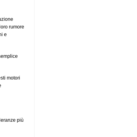
duzione
 loro rumore
hi e
 semplice
sti motori
e
lleranze più