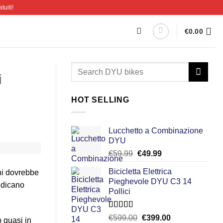
tuiti!
€
0.00
i
HOT SELLING
Lucchetto a Combinazione
DYU
Il
Il
€
59.99
€
49.99
prezzo
prezzo
Bicicletta Elettrica
ni dovrebbe
originale
attuale
Pieghevole DYU C3 14
era:
è:
indicano
Pollici
€59.99.
€49.99.
Valutato
Il
Il
€
599.00
€
399.00
o quasi in