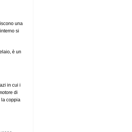
tiscono una
interno si
elaio, è un
zi in cui i
motore di
e la coppia