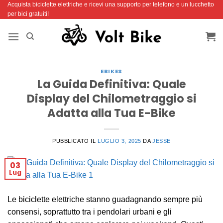
Acquista biciclette elettriche e ricevi una supporto per telefono e un lucchetto
Salta
per bici gratuiti!
ai
contenuti
EBIKES
La Guida Definitiva: Quale
Display del Chilometraggio si
Adatta alla Tua E-Bike
PUBBLICATO IL
LUGLIO 3, 2025
DA
JESSE
03
Lug
Le biciclette elettriche stanno guadagnando sempre più
consensi, soprattutto tra i pendolari urbani e gli