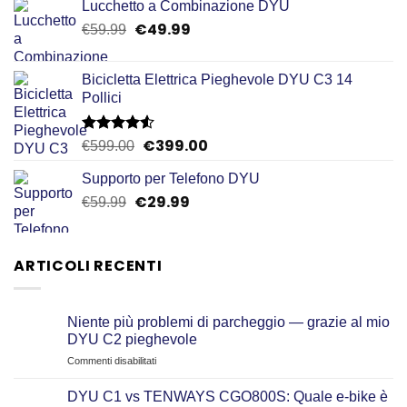
Lucchetto a Combinazione DYU
€
49.99
Il
Il
€
59.99
prezzo
prezzo
originale
attuale
Bicicletta Elettrica Pieghevole DYU C3 14
era:
è:
Pollici
€59.99.
€49.99.
€
399.00
Valutato
Il
Il
€
599.00
4.50
su 5
prezzo
prezzo
Supporto per Telefono DYU
originale
attuale
€
29.99
Il
Il
€
59.99
era:
è:
prezzo
prezzo
€599.00.
€399.00.
originale
attuale
era:
è:
ARTICOLI RECENTI
€59.99.
€29.99.
Niente più problemi di parcheggio — grazie al mio
DYU C2 pieghevole
su
Commenti disabilitati
Niente
più
DYU C1 vs TENWAYS CGO800S: Quale e‑bike è
problemi