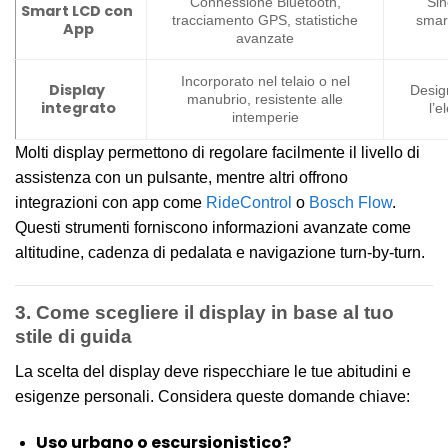
Connessione Bluetooth,
Sin
Smart LCD con
tracciamento GPS, statistiche
smart
App
avanzate
Incorporato nel telaio o nel
Display
Desig
manubrio, resistente alle
integrato
l’e
intemperie
Molti display permettono di regolare facilmente il livello di
assistenza con un pulsante, mentre altri offrono
integrazioni con app come
RideControl
o
Bosch Flow
.
Questi strumenti forniscono informazioni avanzate come
altitudine, cadenza di pedalata e navigazione turn-by-turn.
3. Come scegliere il display in base al tuo
stile di guida
La scelta del display deve rispecchiare le tue abitudini e
esigenze personali. Considera queste domande chiave:
Uso urbano o escursionistico?