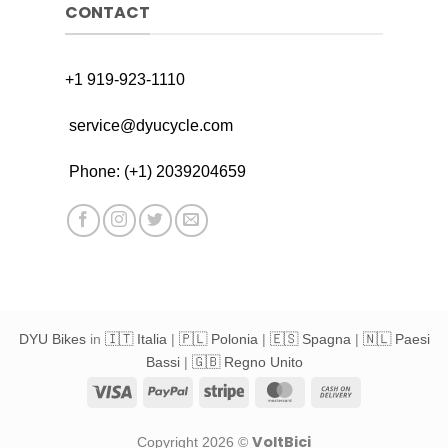
CONTACT
+1 919-923-1110
service@dyucycle.com
Phone: (+1) 2039204659
DYU Bikes
in
🇮🇹 Italia
|
🇵🇱 Polonia
|
🇪🇸 Spagna
|
🇳🇱 Paesi
Bassi
|
🇬🇧 Regno Unito
Visa
PayPal
Stripe
MasterCard
Cash
On
Delivery
VoltBici
Copyright 2026 ©