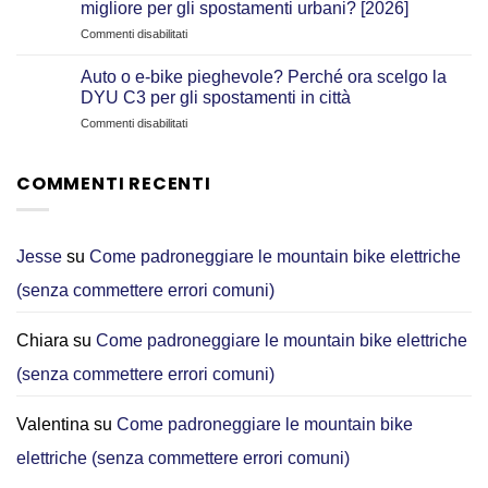
migliore per gli spostamenti urbani? [2026]
di
su
Commenti disabilitati
parcheggio
DYU
—
C1
grazie
Auto o e-bike pieghevole? Perché ora scelgo la
vs
al
DYU C3 per gli spostamenti in città
TENWAYS
mio
su
Commenti disabilitati
CGO800S:
DYU
Auto
Quale
C2
o
e‑bike
pieghevole
COMMENTI RECENTI
e-
è
bike
migliore
pieghevole?
per
Perché
gli
ora
Jesse
su
Come padroneggiare le mountain bike elettriche
spostamenti
scelgo
urbani?
(senza commettere errori comuni)
la
[2026]
DYU
C3
Chiara
su
Come padroneggiare le mountain bike elettriche
per
gli
(senza commettere errori comuni)
spostamenti
in
città
Valentina
su
Come padroneggiare le mountain bike
elettriche (senza commettere errori comuni)