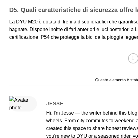
D5. Quali caratteristiche di sicurezza offre
La DYU M20 è dotata di freni a disco idraulici che garantisco
bagnate. Dispone inoltre di fari anteriori e luci posteriori a
certificazione IP54 che protegge la bici dalla pioggia legge
Questo elemento è stato
JESSE
Hi, I'm Jesse — the writer behind this blo
wheels. From city commutes to weekend adv
created this space to share honest reviews
you're new to DYU or a seasoned rider, you'