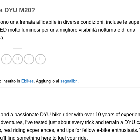
 la DYU M20?
no una frenata affidabile in diverse condizioni, incluse le super
 LED molto luminosi per una migliore visibilità notturna e di una
ra.
 inserito in
Ebikes
. Aggiungilo ai
segnalibri
.
g and a passionate DYU bike rider with over 10 years of experie
entures, I’ve tested just about every trick and terrain a DYU c
, real riding experiences, and tips for fellow e-bike enthusiasts
ll find something here to fuel your ride.