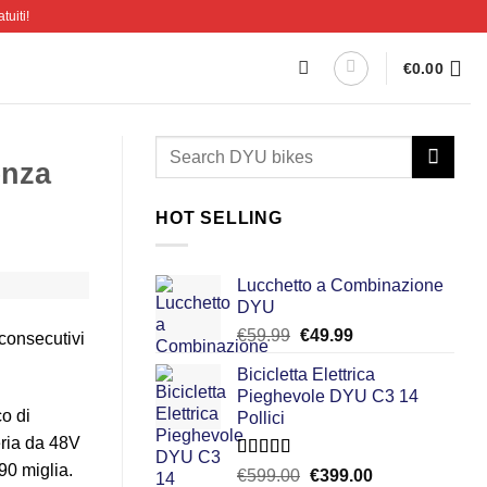
tuiti!
€
0.00
enza
HOT SELLING
Lucchetto a Combinazione
DYU
Il
Il
€
59.99
€
49.99
 consecutivi
prezzo
prezzo
Bicicletta Elettrica
originale
attuale
Pieghevole DYU C3 14
era:
è:
o di
Pollici
€59.99.
€49.99.
eria da 48V
90 miglia.
Valutato
Il
Il
€
599.00
€
399.00