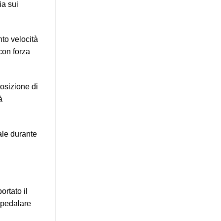
ia sui
nto velocità
con forza
posizione di
à
ale durante
ortato il
 pedalare