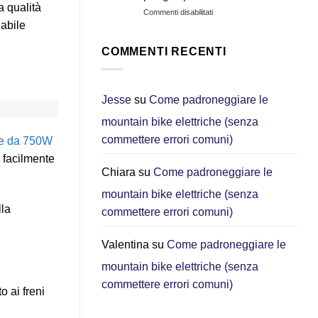
CGO800S:
a qualità
su
Commenti disabilitati
Quale
Auto
dabile
e‑bike
o
è
e-
migliore
COMMENTI RECENTI
bike
per
pieghevole?
gli
Perché
spostamenti
ora
urbani?
Jesse
su
Come padroneggiare le
scelgo
[2026]
mountain bike elettriche (senza
la
DYU
commettere errori comuni)
e da 750W
C3
per
 facilmente
gli
Chiara
su
Come padroneggiare le
spostamenti
mountain bike elettriche (senza
in
città
lla
commettere errori comuni)
Valentina
su
Come padroneggiare le
mountain bike elettriche (senza
commettere errori comuni)
o ai freni