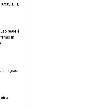
uttavia, la
’uso reale è
 fermo in
à
ed è in grado
arica