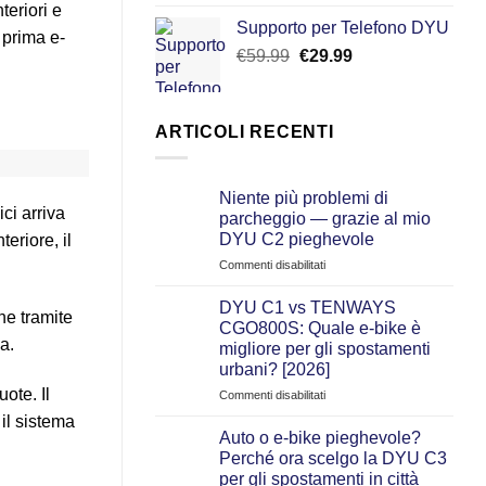
4.50
su 5
prezzo
prezzo
teriori e
Supporto per Telefono DYU
originale
attuale
 prima e-
Il
Il
€
59.99
€
era:
29.99
è:
prezzo
prezzo
€599.00.
€399.00.
originale
attuale
era:
è:
ARTICOLI RECENTI
€59.99.
€29.99.
Niente più problemi di
ci arriva
parcheggio — grazie al mio
DYU C2 pieghevole
eriore, il
su
Commenti disabilitati
Niente
più
DYU C1 vs TENWAYS
ne tramite
problemi
CGO800S: Quale e‑bike è
di
a.
migliore per gli spostamenti
parcheggio
urbani? [2026]
—
ote. Il
grazie
su
Commenti disabilitati
al
DYU
il sistema
mio
C1
Auto o e-bike pieghevole?
DYU
vs
Perché ora scelgo la DYU C3
C2
TENWAYS
per gli spostamenti in città
pieghevole