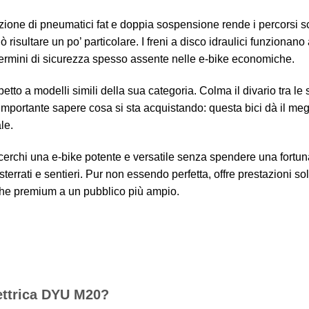
nazione di pneumatici fat e doppia sospensione rende i percorsi 
 risultare un po’ particolare. I freni a disco idraulici funzionano
termini di sicurezza spesso assente nelle e-bike economiche.
to a modelli simili della sua categoria. Colma il divario tra le 
 importante sapere cosa si sta acquistando: questa bici dà il meg
le.
erchi una e-bike potente e versatile senza spendere una fortun
terrati e sentieri. Pur non essendo perfetta, offre prestazioni so
tiche premium a un pubblico più ampio.
lettrica DYU M20?