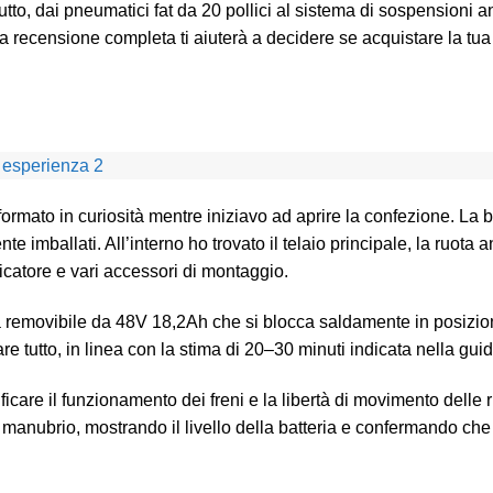
to, dai pneumatici fat da 20 pollici al sistema di sospensioni an
esta recensione completa ti aiuterà a decidere se acquistare la tua
mato in curiosità mentre iniziavo ad aprire la confezione. La bi
imballati. All’interno ho trovato il telaio principale, la ruota ant
aricatore e vari accessori di montaggio.
ia removibile da 48V 18,2Ah che si blocca saldamente in posizio
e tutto, in linea con la stima di 20–30 minuti indicata nella guid
ficare il funzionamento dei freni e la libertà di movimento delle ru
manubrio, mostrando il livello della batteria e confermando che 