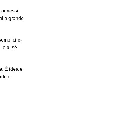
sconnessi
 alla grande
semplici e-
lio di sé
a. È ideale
lide e