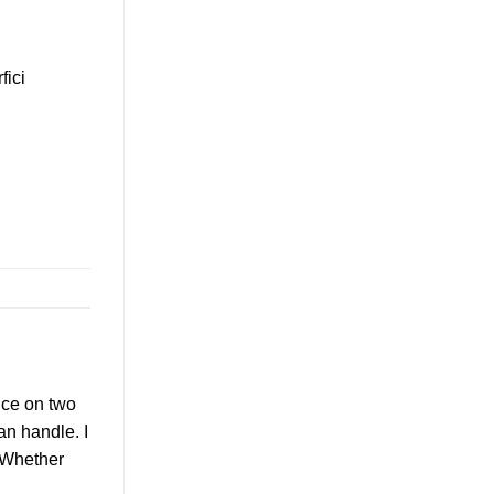
fici
nce on two
an handle. I
. Whether