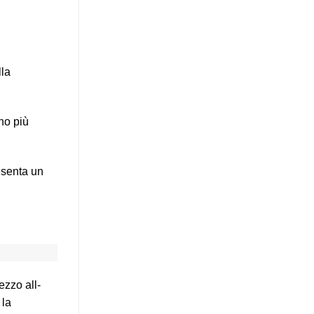
lla
no più
esenta un
ezzo all-
 la