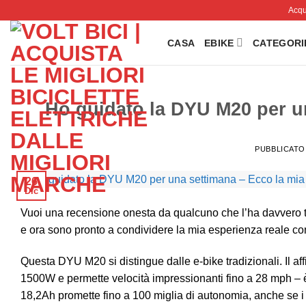
Salta
Acqui
ai
contenuti
CASA
EBIKE
CATEGORI
Ho guidato la DYU M20 per u
PUBBLICATO
26
Dic
Vuoi una recensione onesta da qualcuno che l’ha davvero tes
e ora sono pronto a condividere la mia esperienza reale co
Questa DYU M20 si distingue dalle e-bike tradizionali. Il 
1500W e permette velocità impressionanti fino a 28 mph – è 
18,2Ah promette fino a 100 miglia di autonomia, anche se i t