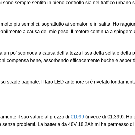
 mi sono sempre sentito in pieno controllo sia nel traffico urbano s
olto più semplici, soprattutto ai semafori e in salita. Ho raggiu
obabilmente a causa del mio peso. Il motore continua a spingere 
a un po’ scomoda a causa dell’altezza fissa della sella e della 
ensioni compensa bene, assorbendo efficacemente buche e asperit
su strade bagnate. Il faro LED anteriore si è rivelato fondament
amente il suo valore al prezzo di
€1099
(invece di €1.399). Ho p
one senza problemi. La batteria da 48V 18,2Ah mi ha permesso di