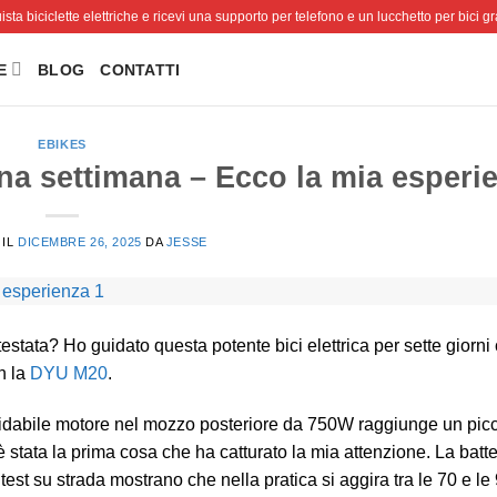
sta biciclette elettriche e ricevi una supporto per telefono e un lucchetto per bici gra
E
BLOG
CONTATTI
EBIKES
na settimana – Ecco la mia esperi
 IL
DICEMBRE 26, 2025
DA
JESSE
tata? Ho guidato questa potente bici elettrica per sette giorni
n la
DYU M20
.
affidabile motore nel mozzo posteriore da 750W raggiunge un picc
stata la prima cosa che ha catturato la mia attenzione. La batt
est su strada mostrano che nella pratica si aggira tra le 70 e le 