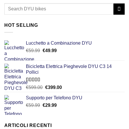
HOT SELLING
Lucchetto a Combinazione DYU
Il
Il
€
59.99
€
49.99
prezzo
prezzo
originale
attuale
Bicicletta Elettrica Pieghevole DYU C3 14
era:
è:
Pollici
€59.99.
€49.99.
Valutato
Il
Il
€
599.00
€
399.00
4.50
su 5
prezzo
prezzo
Supporto per Telefono DYU
originale
attuale
Il
Il
€
59.99
€
era:
29.99
è:
prezzo
prezzo
€599.00.
€399.00.
originale
attuale
era:
è:
ARTICOLI RECENTI