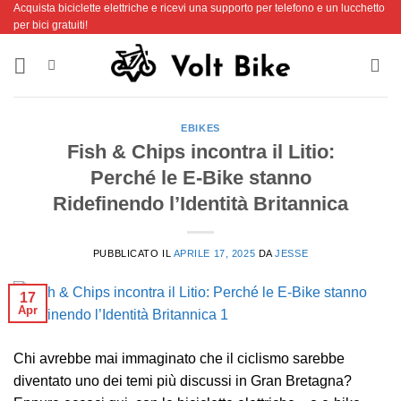
Acquista biciclette elettriche e ricevi una supporto per telefono e un lucchetto
Salta
per bici gratuiti!
ai
contenuti
EBIKES
Fish & Chips incontra il Litio:
Perché le E-Bike stanno
Ridefinendo l’Identità Britannica
PUBBLICATO IL
APRILE 17, 2025
DA
JESSE
17
Apr
Chi avrebbe mai immaginato che il ciclismo sarebbe
diventato uno dei temi più discussi in Gran Bretagna?