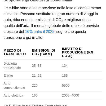
Supportare gli Obiettivi di Sostenibilità
Le e-bike sono alleate preziose nella lotta al cambiamento
climatico. Possono sostituire un gran numero di viaggi in
auto, riducendo le emissioni di CO₂ e migliorando la
qualità dell’aria. Il mercato globale delle e-bike è previsto
crescere del
16% entro il 2028
, segno che questa
transizione è già in atto.
IMPATTO DI
MEZZO DI
EMISSIONI DI
PRODUZIONE (KG
TRASPORTO
CO₂ (G/KM)
CO₂E)
Bicicletta
25–35
134
tradizionale
E-bike
21–25
165
Auto
220
5500
convenzionale
Auto elettrica
160
2000–4000