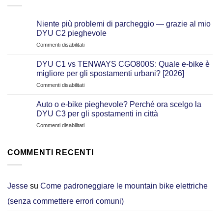
€59.99.
€29.99.
Niente più problemi di parcheggio — grazie al mio
DYU C2 pieghevole
su
Commenti disabilitati
Niente
più
DYU C1 vs TENWAYS CGO800S: Quale e‑bike è
problemi
migliore per gli spostamenti urbani? [2026]
di
su
Commenti disabilitati
parcheggio
DYU
—
C1
grazie
Auto o e-bike pieghevole? Perché ora scelgo la
vs
al
DYU C3 per gli spostamenti in città
TENWAYS
mio
su
Commenti disabilitati
CGO800S:
DYU
Auto
Quale
C2
o
e‑bike
pieghevole
e-
COMMENTI RECENTI
è
bike
migliore
pieghevole?
per
Perché
gli
ora
Jesse
su
Come padroneggiare le mountain bike elettriche
spostamenti
scelgo
urbani?
(senza commettere errori comuni)
la
[2026]
DYU
C3