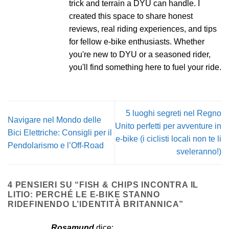
trick and terrain a DYU can handle. I
created this space to share honest
reviews, real riding experiences, and tips
for fellow e-bike enthusiasts. Whether
you're new to DYU or a seasoned rider,
you'll find something here to fuel your ride.
5 luoghi segreti nel Regno
Navigare nel Mondo delle
Unito perfetti per avventure in
Bici Elettriche: Consigli per il
e-bike (i ciclisti locali non te li
Pendolarismo e l’Off-Road
sveleranno!)
4 PENSIERI SU “
FISH & CHIPS INCONTRA IL
LITIO: PERCHÉ LE E-BIKE STANNO
RIDEFINENDO L’IDENTITÀ BRITANNICA
”
Rosamund
dice: