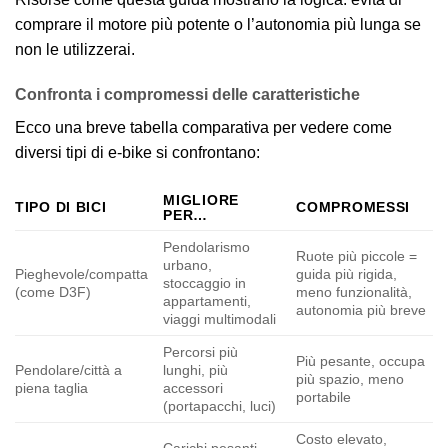
comprare il motore più potente o l’autonomia più lunga se
non le utilizzerai.
Confronta i compromessi delle caratteristiche
Ecco una breve tabella comparativa per vedere come
diversi tipi di e‑bike si confrontano:
MIGLIORE
TIPO DI BICI
COMPROMESSI
PER…
Pendolarismo
Ruote più piccole =
urbano,
Pieghevole/compatta
guida più rigida,
stoccaggio in
(come D3F)
meno funzionalità,
appartamenti,
autonomia più breve
viaggi multimodali
Percorsi più
Più pesante, occupa
Pendolare/città a
lunghi, più
più spazio, meno
piena taglia
accessori
portabile
(portapacchi, luci)
Costo elevato,