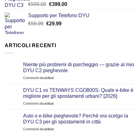
Valutato
Il
Il
€
599.00
€
399.00
4.50
su 5
prezzo
prezzo
Supporto per Telefono DYU
originale
attuale
Il
Il
€
59.99
€
era:
29.99
è:
prezzo
prezzo
€599.00.
€399.00.
originale
attuale
era:
è:
ARTICOLI RECENTI
€59.99.
€29.99.
Niente più problemi di parcheggio — grazie al mio
DYU C2 pieghevole
su
Commenti disabilitati
Niente
più
DYU C1 vs TENWAYS CGO800S: Quale e‑bike è
problemi
migliore per gli spostamenti urbani? [2026]
di
su
Commenti disabilitati
parcheggio
DYU
—
C1
grazie
Auto o e-bike pieghevole? Perché ora scelgo la
vs
al
DYU C3 per gli spostamenti in città
TENWAYS
mio
su
Commenti disabilitati
CGO800S:
DYU
Auto
Quale
C2
o