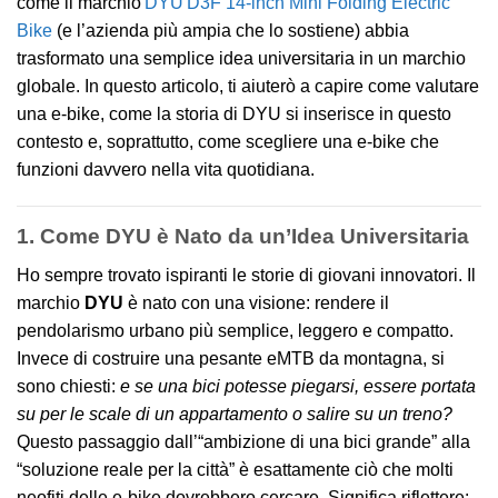
come il marchio
DYU D3F 14‑inch Mini Folding Electric
Bike
(e l’azienda più ampia che lo sostiene) abbia
trasformato una semplice idea universitaria in un marchio
globale. In questo articolo, ti aiuterò a capire come valutare
una e‑bike, come la storia di DYU si inserisce in questo
contesto e, soprattutto, come scegliere una e‑bike che
funzioni davvero nella vita quotidiana.
1. Come DYU è Nato da un’Idea Universitaria
Ho sempre trovato ispiranti le storie di giovani innovatori. Il
marchio
DYU
è nato con una visione: rendere il
pendolarismo urbano più semplice, leggero e compatto.
Invece di costruire una pesante eMTB da montagna, si
sono chiesti:
e se una bici potesse piegarsi, essere portata
su per le scale di un appartamento o salire su un treno?
Questo passaggio dall’“ambizione di una bici grande” alla
“soluzione reale per la città” è esattamente ciò che molti
neofiti delle e‑bike dovrebbero cercare. Significa riflettere: