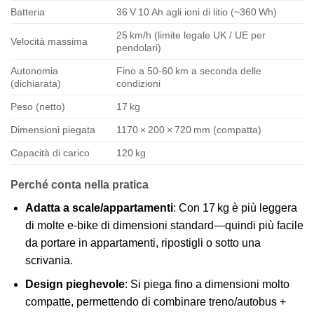
Batteria
36 V 10 Ah agli ioni di litio (~360 Wh)
25 km/h (limite legale UK / UE per
Velocità massima
pendolari)
Autonomia
Fino a 50‑60 km a seconda delle
(dichiarata)
condizioni
Peso (netto)
17 kg
Dimensioni piegata
1170 × 200 × 720 mm (compatta)
Capacità di carico
120 kg
Perché conta nella pratica
Adatta a scale/appartamenti
: Con 17 kg è più leggera
di molte e‑bike di dimensioni standard—quindi più facile
da portare in appartamenti, ripostigli o sotto una
scrivania.
Design pieghevole
: Si piega fino a dimensioni molto
compatte, permettendo di combinare treno/autobus +