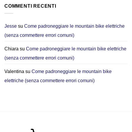
e‑bike
pieghevole
e-
COMMENTI RECENTI
è
bike
migliore
pieghevole?
per
Perché
gli
ora
Jesse
su
Come padroneggiare le mountain bike elettriche
spostamenti
scelgo
urbani?
(senza commettere errori comuni)
la
[2026]
DYU
C3
Chiara
su
Come padroneggiare le mountain bike elettriche
per
gli
(senza commettere errori comuni)
spostamenti
in
città
Valentina
su
Come padroneggiare le mountain bike
elettriche (senza commettere errori comuni)