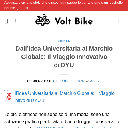
Acquista biciclette elettriche e ricevi una supporto per telefono e un lucchetto
Salta
per bici gratuiti!
ai
contenuti
EBIKES
Dall’Idea Universitaria al Marchio
Globale: Il Viaggio Innovativo
di DYU
PUBBLICATO IL
OTTOBRE 30, 2025
DA
JESSE
30
Ott
Le bici elettriche non sono solo una moda: sono una
soluzione pratica per la vita urbana di oggi. Ho osservato