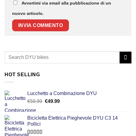
Avvertimi via email alla pubblicazione di un
nuovo articolo.
HOT SELLING
Lucchetto a Combinazione DYU
Il
Il
€
59.99
€
49.99
prezzo
prezzo
originale
attuale
Bicicletta Elettrica Pieghevole DYU C3 14
era:
è:
Pollici
€59.99.
€49.99.