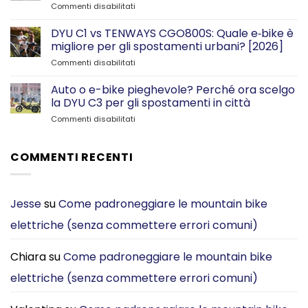
su
Commenti disabilitati
Niente
più
DYU C1 vs TENWAYS CGO800S: Quale e‑bike è
problemi
migliore per gli spostamenti urbani? [2026]
di
su
Commenti disabilitati
parcheggio
DYU
—
C1
Auto o e-bike pieghevole? Perché ora scelgo
grazie
vs
al
la DYU C3 per gli spostamenti in città
TENWAYS
mio
su
Commenti disabilitati
CGO800S:
DYU
Auto
Quale
C2
o
e‑bike
pieghevole
e-
COMMENTI RECENTI
è
bike
migliore
pieghevole?
per
Perché
gli
ora
Jesse
su
Come padroneggiare le mountain bike
spostamenti
scelgo
urbani?
elettriche (senza commettere errori comuni)
la
[2026]
DYU
C3
Chiara
su
Come padroneggiare le mountain bike
per
gli
elettriche (senza commettere errori comuni)
spostamenti
in
città