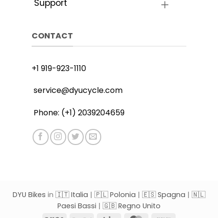
Support
CONTACT
+1 919-923-1110
service@dyucycle.com
Phone: (+1) 2039204659
DYU Bikes
in
🇮🇹 Italia
|
🇵🇱 Polonia
|
🇪🇸 Spagna
|
🇳🇱
Paesi Bassi
|
🇬🇧 Regno Unito