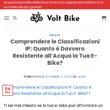
Salta
Acquista biciclette elettriche e ricevi una supporto per telefono e un
lucchetto per bici gratuiti!
ai
contenuti
EBIKES
Comprendere le Classificazioni
IP: Quanto è Davvero
Resistente all’Acqua la Tua E-
Bike?
PUBBLICATO IL
DICEMBRE 4, 2025
DA
JESSE
04
Dic
Ti sei mai chiesto se la tua e-bike può affrontare un