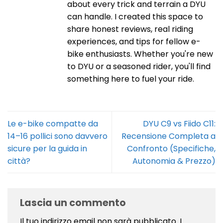
about every trick and terrain a DYU
can handle. I created this space to
share honest reviews, real riding
experiences, and tips for fellow e-
bike enthusiasts. Whether you're new
to DYU or a seasoned rider, you'll find
something here to fuel your ride.
Le e-bike compatte da
DYU C9 vs Fiido C11:
14–16 pollici sono davvero
Recensione Completa a
sicure per la guida in
Confronto (Specifiche,
città?
Autonomia & Prezzo)
Lascia un commento
Il tuo indirizzo email non sarà pubblicato.
I