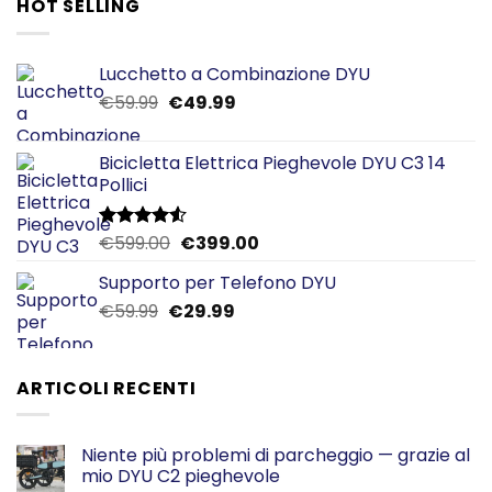
HOT SELLING
Lucchetto a Combinazione DYU
Il
Il
€
59.99
€
49.99
prezzo
prezzo
originale
attuale
Bicicletta Elettrica Pieghevole DYU C3 14
era:
è:
Pollici
€59.99.
€49.99.
Il
Il
€
599.00
€
399.00
Valutato
4.50
su 5
prezzo
prezzo
Supporto per Telefono DYU
originale
attuale
Il
Il
€
59.99
€
era:
29.99
è:
prezzo
prezzo
€599.00.
€399.00.
originale
attuale
era:
è:
ARTICOLI RECENTI
€59.99.
€29.99.
Niente più problemi di parcheggio — grazie al
mio DYU C2 pieghevole