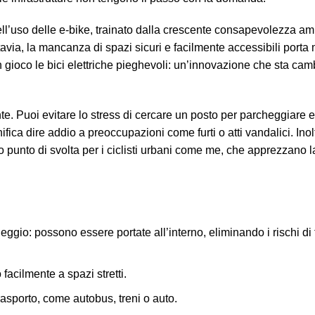
l’uso delle e-bike, trainato dalla crescente consapevolezza am
avia, la mancanza di spazi sicuri e facilmente accessibili porta mo
in gioco le bici elettriche pieghevoli: un’innovazione che sta ca
nte. Puoi evitare lo stress di cercare un posto per parcheggiare e
fica dire addio a preoccupazioni come furti o atti vandalici. Inoltr
ro punto di svolta per i ciclisti urbani come me, che apprezzano 
eggio: possono essere portate all’interno, eliminando i rischi di 
 facilmente a spazi stretti.
rasporto, come autobus, treni o auto.