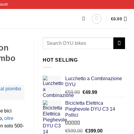
tuiti!
€
0.00
con
iombo
HOT SELLING
Lucchetto a Combinazione
DYU
Il
Il
€
59.99
€
49.99
prezzo
prezzo
Bicicletta Elettrica
originale
attuale
Pieghevole DYU C3 14
era:
è:
e bici
Pollici
€59.99.
€49.99.
io,
oltre
n solo 500-
Valutato
Il
Il
€
599.00
€
399.00