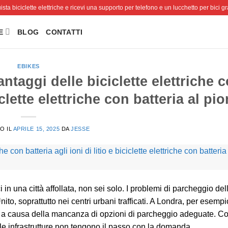
sta biciclette elettriche e ricevi una supporto per telefono e un lucchetto per bici gra
E
BLOG
CONTATTI
EBIKES
ntaggi delle biciclette elettriche 
ciclette elettriche con batteria al p
O IL
APRILE 15, 2025
DA
JESSE
 in una città affollata, non sei solo. I problemi di parcheggio dell
o, soprattutto nei centri urbani trafficati. A Londra, per esemp
a causa della mancanza di opzioni di parcheggio adeguate. Co
le infrastrutture non tengono il passo con la domanda.