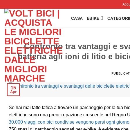
Salta
Acqui
ai
contenuti
CASA
EBIKE
CATEGORI
Confronto tra vantaggi e sva
batteria agli ioni di litio e bi
PUBBLICAT
15
Apr
Se hai mai fatto fatica a trovare un parcheggio per la tua bici
elettriche sono una preoccupazione crescente nel Regno Unit
30.000 viaggi con bici condivise vengono persi ogni giorno
750 spazi di parcheggio segnati per e-bike, è evidente che 