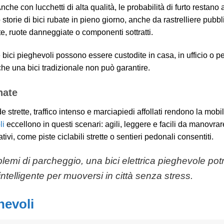
che con lucchetti di alta qualità, le probabilità di furto restano a
torie di bici rubate in pieno giorno, anche da rastrelliere pubb
te, ruote danneggiate o componenti sottratti.
 bici pieghevoli possono essere custodite in casa, in ufficio o p
 che una bici tradizionale non può garantire.
nate
 strette, traffico intenso e marciapiedi affollati rendono la mobili
li
eccellono in questi scenari: agili, leggere e facili da manovrar
tivi, come piste ciclabili strette o sentieri pedonali consentiti.
oblemi di parcheggio, una bici elettrica pieghevole po
ntelligente per muoversi in città senza stress.
hevoli