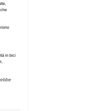
lte,
liche
ersino
tà in bici
e,
trebbe