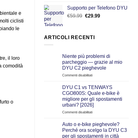
4.50
su 5
prezzo
prezzo
Supporto per Telefono DYU
originale
attuale
bientale e
Il
Il
€
59.99
€
era:
29.99
è:
lti ciclisti
prezzo
prezzo
€599.00.
€399.00.
originale
attuale
mbiando le
era:
è:
ARTICOLI RECENTI
€59.99.
€29.99.
Niente più problemi di
e, il loro
parcheggio — grazie al mio
la comodità
DYU C2 pieghevole
su
Commenti disabilitati
Niente
più
DYU C1 vs TENWAYS
problemi
CGO800S: Quale e‑bike è
di
migliore per gli spostamenti
furto o
parcheggio
urbani? [2026]
—
grazie
su
Commenti disabilitati
al
DYU
mio
C1
Auto o e-bike pieghevole?
DYU
vs
Perché ora scelgo la DYU C3
C2
TENWAYS
per gli spostamenti in città
pieghevole