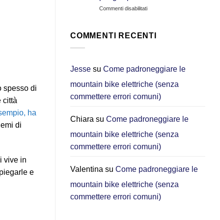
CGO800S:
su
Commenti disabilitati
Quale
Auto
e‑bike
o
è
e-
migliore
COMMENTI RECENTI
bike
per
pieghevole?
gli
Perché
spostamenti
ora
urbani?
Jesse
su
Come padroneggiare le
scelgo
[2026]
mountain bike elettriche (senza
la
o spesso di
DYU
commettere errori comuni)
 città
C3
per
esempio, ha
gli
Chiara
su
Come padroneggiare le
lemi di
spostamenti
mountain bike elettriche (senza
in
città
commettere errori comuni)
 vive in
Valentina
su
Come padroneggiare le
piegarle e
mountain bike elettriche (senza
commettere errori comuni)