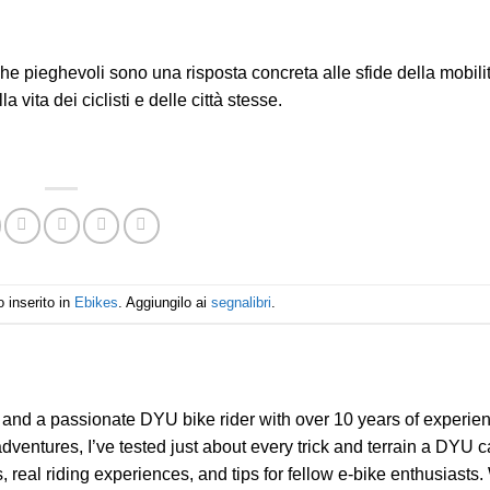
che pieghevoli sono una risposta concreta alle sfide della mobili
a vita dei ciclisti e delle città stesse.
 inserito in
Ebikes
. Aggiungilo ai
segnalibri
.
g and a passionate DYU bike rider with over 10 years of experie
entures, I’ve tested just about every trick and terrain a DYU c
, real riding experiences, and tips for fellow e-bike enthusiasts