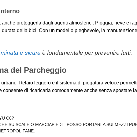
Interno
fica anche proteggerla dagli agenti atmosferici. Pioggia, neve e r
durata della bici. Con un modello pieghevole, la manutenzione
uminata e sicura
è fondamentale per prevenire furti.
ma del Parcheggio
urbani. Il telaio leggero e il sistema di piegatura veloce permet
ibile consente di ricaricarla comodamente anche senza spostare la 
YU C6?
CHE SU SCALE O MARCIAPIEDI.
POSSO PORTARLA SUI MEZZI PUB
 METROPOLITANE.