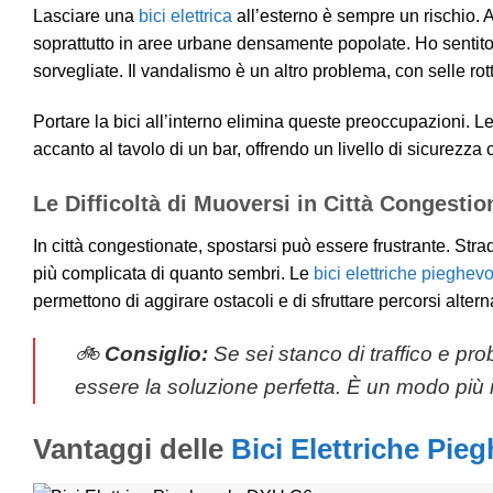
Lasciare una
bici elettrica
all’esterno è sempre un rischio. An
soprattutto in aree urbane densamente popolate. Ho sentito s
sorvegliate. Il vandalismo è un altro problema, con selle rot
Portare la bici all’interno elimina queste preoccupazioni. Le
accanto al tavolo di un bar, offrendo un livello di sicurezza
Le Difficoltà di Muoversi in Città Congestio
In città congestionate, spostarsi può essere frustrante. Strade
più complicata di quanto sembri. Le
bici elettriche pieghevo
permettono di aggirare ostacoli e di sfruttare percorsi alterna
🚲
Consiglio:
Se sei stanco di traffico e pr
essere la soluzione perfetta. È un modo più i
Vantaggi delle
Bici Elettriche Pieg