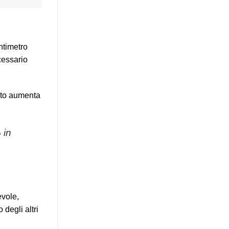
entimetro
cessario
esto aumenta
%
in
evole,
degli altri