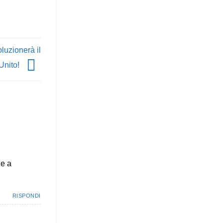
oluzionerà il
 Unito!
de a
RISPONDI