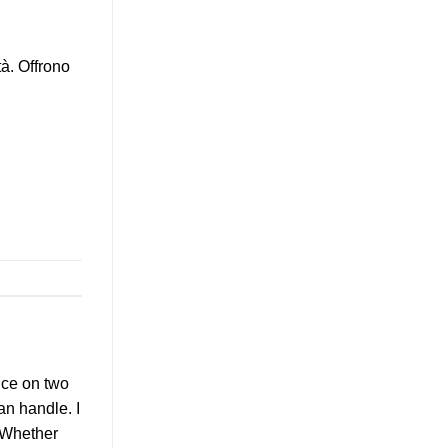
tà. Offrono
nce on two
an handle. I
. Whether