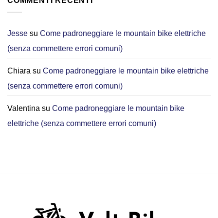
COMMENTI RECENTI
bike
migliore
pieghevole?
per
Perché
gli
ora
Jesse
su
Come padroneggiare le mountain bike elettriche
spostamenti
scelgo
urbani?
(senza commettere errori comuni)
la
[2026]
DYU
C3
Chiara
su
Come padroneggiare le mountain bike elettriche
per
gli
(senza commettere errori comuni)
spostamenti
in
città
Valentina
su
Come padroneggiare le mountain bike
elettriche (senza commettere errori comuni)