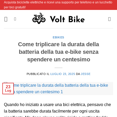
Acquista biciclette elettriche e ricevi una supporto per telefono e un lucchetto
Salta
per bici gratuiti!
ai
contenuti
EBIKES
Come triplicare la durata della
batteria della tua e-bike senza
spendere un centesimo
PUBBLICATO IL
LUGLIO 23, 2025
DA
JESSE
23
Lug
Quando ho iniziato a usare una bici elettrica, pensavo che
la batteria sarebbe durata facilmente per ogni uscita