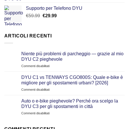
4.50
su 5
prezzo
prezzo
Supporto per Telefono DYU
originale
attuale
Il
Il
€
59.99
€
era:
29.99
è:
prezzo
prezzo
€599.00.
€399.00.
originale
attuale
era:
è:
ARTICOLI RECENTI
€59.99.
€29.99.
Niente più problemi di parcheggio — grazie al mio
DYU C2 pieghevole
su
Commenti disabilitati
Niente
più
DYU C1 vs TENWAYS CGO800S: Quale e‑bike è
problemi
migliore per gli spostamenti urbani? [2026]
di
su
Commenti disabilitati
parcheggio
DYU
—
C1
grazie
Auto o e-bike pieghevole? Perché ora scelgo la
vs
al
DYU C3 per gli spostamenti in città
TENWAYS
mio
su
Commenti disabilitati
CGO800S:
DYU
Auto
Quale
C2
o
e‑bike
pieghevole
e-
è