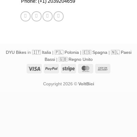
Phone: (+1) 2039204659
DYU Bikes
in
🇮🇹 Italia
|
🇵🇱 Polonia
|
🇪🇸 Spagna
|
🇳🇱 Paesi
Bassi
|
🇬🇧 Regno Unito
Visa
PayPal
Stripe
MasterCard
Cash
On
Delivery
Copyright 2026 ©
VoltBici