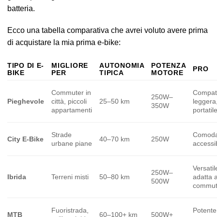
batteria.
Ecco una tabella comparativa che avrei voluto avere prima
di acquistare la mia prima e-bike:
TIPO DI E-
MIGLIORE
AUTONOMIA
POTENZA
PRO
BIKE
PER
TIPICA
MOTORE
Commuter in
Compat
250W–
Pieghevole
città, piccoli
25–50 km
leggera
350W
appartamenti
portatil
Strade
Comoda
City E-Bike
40–70 km
250W
urbane piane
accessi
Versatil
250W–
Ibrida
Terreni misti
50–80 km
adatta a
500W
commut
Fuoristrada,
Potente
MTB
60–100+ km
500W+