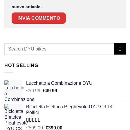
nuovo articolo.
HOT SELLING
Lucchetto a Combinazione DYU
Il
Il
€
59.99
€
49.99
prezzo
prezzo
originale
attuale
Bicicletta Elettrica Pieghevole DYU C3 14
era:
è:
Pollici
€59.99.
€49.99.
Valutato
Il
Il
€
599.00
€
399.00