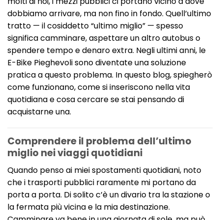
molti di noi, i mezzi pubblici ci portano vicino a dove
dobbiamo arrivare, ma non fino in fondo. Quell’ultimo
tratto — il cosiddetto “ultimo miglio” — spesso
significa camminare, aspettare un altro autobus o
spendere tempo e denaro extra. Negli ultimi anni, le
E-Bike Pieghevoli sono diventate una soluzione
pratica a questo problema. In questo blog, spiegherò
come funzionano, come si inseriscono nella vita
quotidiana e cosa cercare se stai pensando di
acquistarne una.
Comprendere il problema dell’ultimo
miglio nei viaggi quotidiani
Quando penso ai miei spostamenti quotidiani, noto
che i trasporti pubblici raramente mi portano da
porta a porta. Di solito c’è un divario tra la stazione o
la fermata più vicina e la mia destinazione.
Camminare va bene in una giornata di sole, ma può