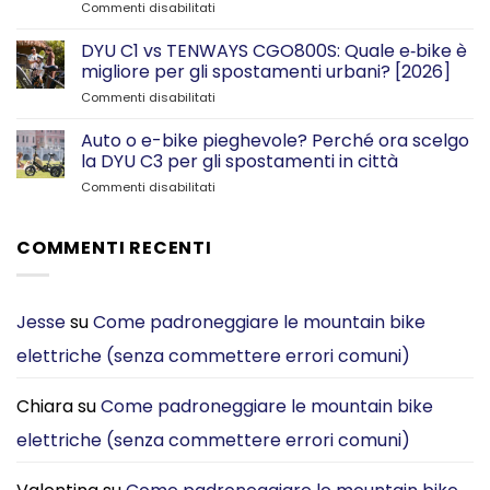
su
Commenti disabilitati
Niente
più
DYU C1 vs TENWAYS CGO800S: Quale e‑bike è
problemi
migliore per gli spostamenti urbani? [2026]
di
su
Commenti disabilitati
parcheggio
DYU
—
C1
Auto o e-bike pieghevole? Perché ora scelgo
grazie
vs
al
la DYU C3 per gli spostamenti in città
TENWAYS
mio
su
Commenti disabilitati
CGO800S:
DYU
Auto
Quale
C2
o
e‑bike
pieghevole
e-
COMMENTI RECENTI
è
bike
migliore
pieghevole?
per
Perché
gli
ora
Jesse
su
Come padroneggiare le mountain bike
spostamenti
scelgo
urbani?
elettriche (senza commettere errori comuni)
la
[2026]
DYU
C3
Chiara
su
Come padroneggiare le mountain bike
per
gli
elettriche (senza commettere errori comuni)
spostamenti
in
città