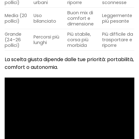
pollici)
urbani
riporre
sconnesse
Buon mix di
Media (20
Uso
Leggermente
comfort e
pollici)
bilanciato
più pesante
dimensione
Grande
Più stabile,
Più difficile da
Percorsi più
(24–26
corsa più
trasportare e
lunghi
pollici)
morbida
riporre
La scelta giusta dipende dalle tue priorità: portabilità,
comfort o autonomia.