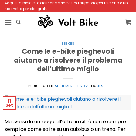
Salta
Acquista biciclette elettriche e ricevi una supporto per telefono e un
lucchetto per bici gratuiti!
ai
contenuti
EBIKES
Come le e-bike pieghevoli
aiutano a risolvere il problema
dell’ultimo miglio
PUBBLICATO IL
SETTEMBRE 11, 2025
DA
JESSE
11
Set
Muoversi da un luogo all’altro in città non è sempre
semplice come salire su un autobus o un treno. Per