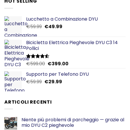
HOT SELLING
Lucchetto a Combinazione DYU
Il
Il
€
59.99
€
49.99
prezzo
prezzo
originale
attuale
Bicicletta Elettrica Pieghevole DYU C3 14
era:
è:
Pollici
€59.99.
€49.99.
Il
Il
€
599.00
€
399.00
Valutato
4.50
su 5
prezzo
prezzo
Supporto per Telefono DYU
originale
attuale
Il
Il
€
59.99
€
era:
29.99
è:
prezzo
prezzo
€599.00.
€399.00.
originale
attuale
era:
è:
ARTICOLI RECENTI
€59.99.
€29.99.
Niente più problemi di parcheggio — grazie al
mio DYU C2 pieghevole