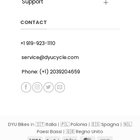
Support
CONTACT
+1 919-923-1110
service@dyucycle.com
Phone: (+1) 2039204659
DYU Bikes
in
🇮🇹 Italia
|
🇵🇱 Polonia
|
🇪🇸 Spagna
|
🇳🇱
Paesi Bassi
|
🇬🇧 Regno Unito