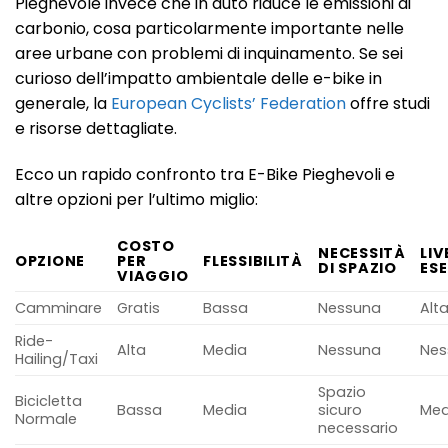
Pieghevole invece che in auto riduce le emissioni di
carbonio, cosa particolarmente importante nelle
aree urbane con problemi di inquinamento. Se sei
curioso dell’impatto ambientale delle e-bike in
generale, la
European Cyclists’ Federation
offre studi
e risorse dettagliate.
Ecco un rapido confronto tra E-Bike Pieghevoli e
altre opzioni per l’ultimo miglio:
COSTO
NECESSITÀ
LIV
OPZIONE
PER
FLESSIBILITÀ
DI SPAZIO
ESE
VIAGGIO
Camminare
Gratis
Bassa
Nessuna
Alt
Ride-
Alta
Media
Nessuna
Nes
Hailing/Taxi
Spazio
Bicicletta
Bassa
Media
sicuro
Med
Normale
necessario