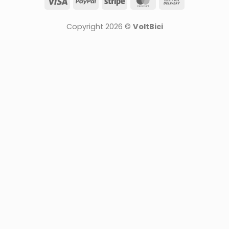
Visa
PayPal
Stripe
MasterCard
Cash
On
Delivery
Copyright 2026 ©
VoltBici