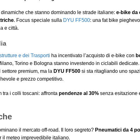
più dinamiche che stanno dominando le strade italiane:
e-bike da 
ttriche
. Focus speciale sulla
DYU FF500
: una fat bike pieghev
 e città.
lia
strutture e dei Trasporti
ha incentivato l’acquisto di e-bike con
b
Milano, Torino e Bologna stanno investendo in ciclabili dedicate
l settore premium, ma la
DYU FF500
si sta ritagliando uno spaz
ghevole e prezzo competitivo.
ra i colli toscani: affronta
pendenze al 30%
senza esitazione 
iche
dominano il mercato off-road. Il loro segreto?
Pneumatici da 4 pol
il meteo imprevedibile italiano.