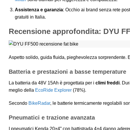
Assistenza e garanzia
: Occhio ai brand senza rete post
gratuiti in Italia.
Recensione approfondita: DYU FF
Aspetto solido, guida fluida, pieghevolezza sorprendente.
Batteria e prestazioni a basse temperature
La batteria da 48V 15Ah è progettata per i
climi freddi
. Du
meglio della
EcoRide Explorer
(78%).
Secondo
BikeRadar
, le batterie termicamente regolabili son
Pneumatici e trazione avanzata
I pneumatici Kenda 20×4” con battistrada 4×4 danno aderenz