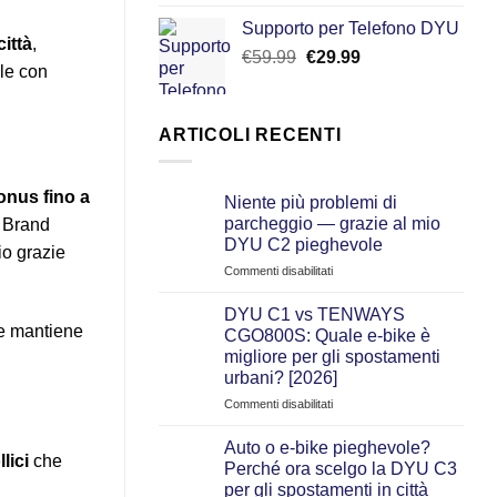
4.50
su 5
prezzo
prezzo
Supporto per Telefono DYU
originale
attuale
città
,
Il
Il
€
59.99
€
era:
29.99
è:
ole con
prezzo
prezzo
€599.00.
€399.00.
originale
attuale
era:
è:
ARTICOLI RECENTI
€59.99.
€29.99.
onus fino a
Niente più problemi di
parcheggio — grazie al mio
. Brand
DYU C2 pieghevole
io grazie
su
Commenti disabilitati
Niente
più
DYU C1 vs TENWAYS
problemi
e mantiene
CGO800S: Quale e‑bike è
di
migliore per gli spostamenti
parcheggio
urbani? [2026]
—
grazie
su
Commenti disabilitati
al
DYU
mio
C1
Auto o e-bike pieghevole?
lici
che
DYU
vs
Perché ora scelgo la DYU C3
C2
TENWAYS
per gli spostamenti in città
pieghevole