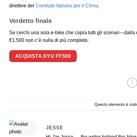
direttive del
Comitato Italiano per il Clima
.
Verdetto finale
Se cerchi una sola e-bike che copra tutti gli scenari—dalla 
€1.500 non c’è nulla di più completo.
ACQUISTA DYU FF500
Questo elemento è stato
JESSE
Hi, I'm Jesse — the writer behind this blo