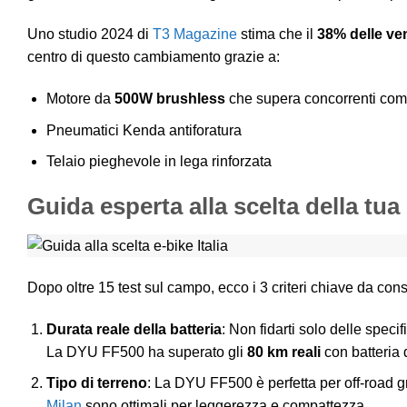
Uno studio 2024 di
T3 Magazine
stima che il
38% delle ven
centro di questo cambiamento grazie a:
Motore da
500W brushless
che supera concorrenti co
Pneumatici Kenda antiforatura
Telaio pieghevole in lega rinforzata
Guida esperta alla scelta della tua
Dopo oltre 15 test sul campo, ecco i 3 criteri chiave da con
Durata reale della batteria
: Non fidarti solo delle speci
La DYU FF500 ha superato gli
80 km reali
con batteria
Tipo di terreno
: La DYU FF500 è perfetta per off-road gr
Milan
sono ottimali per leggerezza e compattezza.