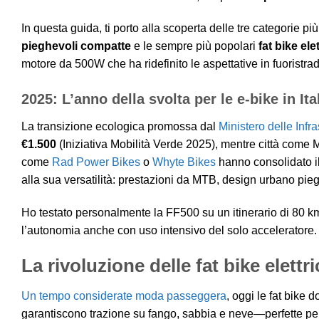
In questa guida, ti porto alla scoperta delle tre categorie 
pieghevoli compatte
e le sempre più popolari
fat bike ele
motore da 500W che ha ridefinito le aspettative in fuoristrada
2025: L’anno della svolta per le e-bike in Ita
La transizione ecologica promossa dal
Ministero delle Infra
€1.500
(Iniziativa Mobilità Verde 2025), mentre città come 
come
Rad Power Bikes
o
Whyte Bikes
hanno consolidato i
alla sua versatilità: prestazioni da MTB, design urbano pie
Ho testato personalmente la FF500 su un itinerario di 80 km t
l’autonomia anche con uso intensivo del solo acceleratore.
La rivoluzione delle fat bike elettr
Un tempo considerate moda passeggera
, oggi le fat bike 
garantiscono trazione su fango, sabbia e neve—perfette per 