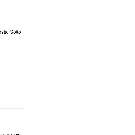
sta. Sotto i
nce on two