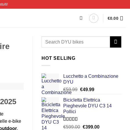
tuiti!
€
0.00
ire
HOT SELLING
Lucchetto a Combinazione
DYU
Il
Il
€
59.99
€
49.99
prezzo
prezzo
Bicicletta Elettrica
 2025
originale
attuale
Pieghevole DYU C3 14
era:
è:
Pollici
€59.99.
€49.99.
te
elle e-bike
Valutato
Il
Il
€
599.00
€
399.00
’outdoor
.