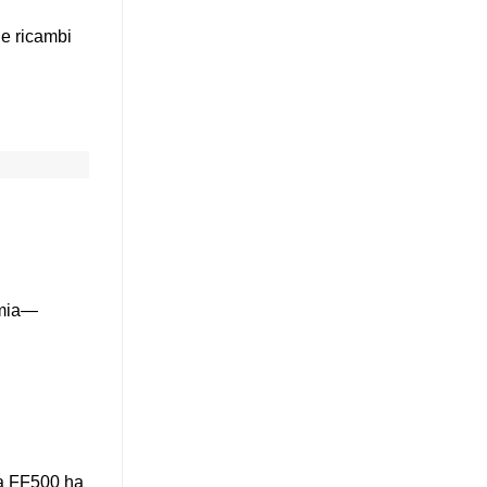
e ricambi
omia—
la FF500 ha