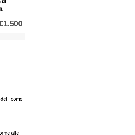
 di
i.
 €1.500
modelli come
forme alle