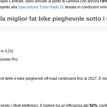
 Milano Centrale, sono arrivato al porto di Genova con ancora
l’8%
spetto alla
Specialized Turbo Vado SL
testata in condizioni simil
 miglior fat bike pieghevole sotto i
 in 4,2s)
ummer Pro
trend delle e-bike pieghevoli off-road continuerà fino al 2027. E 
ndo i rifiuti elettronici. Il motore ha un’efficienza del
92%
, con