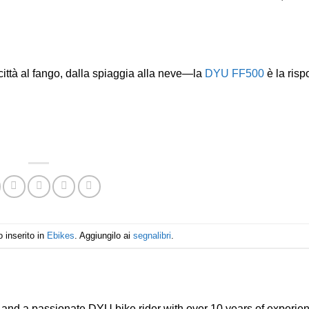
città al fango, dalla spiaggia alla neve—la
DYU FF500
è la rispo
 inserito in
Ebikes
. Aggiungilo ai
segnalibri
.
g and a passionate DYU bike rider with over 10 years of experie