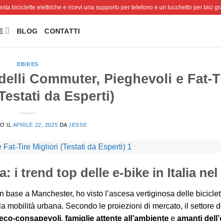
sta biciclette elettriche e ricevi una supporto per telefono e un lucchetto per bici gra
E
BLOG
CONTATTI
EBIKES
delli Commuter, Pieghevoli e Fat-T
(Testati da Esperti)
O IL
APRILE 22, 2025
DA
JESSE
: i trend top delle e-bike in Italia nel
base a Manchester, ho visto l’ascesa vertiginosa delle biciclet
la mobilità urbana. Secondo le proiezioni di mercato, il settore d
 eco-consapevoli
,
famiglie attente all’ambiente
e
amanti dell