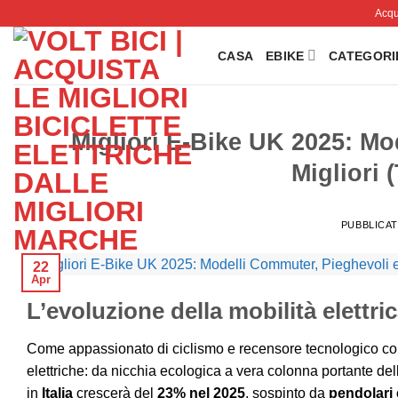
Salta
Acqui
ai
contenuti
CASA
EBIKE
CATEGORI
Migliori E-Bike UK 2025: Mo
Migliori 
PUBBLICAT
22
Apr
L’evoluzione della mobilità elettrica
Come appassionato di ciclismo e recensore tecnologico con 
elettriche: da nicchia ecologica a vera colonna portante del
in
Italia
crescerà del
23% nel 2025
, sospinto da
pendolari