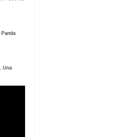
at Panda
i. Una