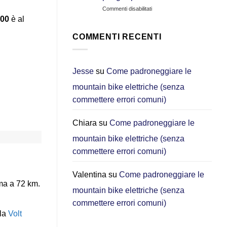
CGO800S:
su
Commenti disabilitati
Quale
Auto
e‑bike
00
è al
o
è
e-
migliore
COMMENTI RECENTI
bike
per
pieghevole?
gli
Perché
spostamenti
ora
urbani?
Jesse
su
Come padroneggiare le
scelgo
[2026]
mountain bike elettriche (senza
la
DYU
commettere errori comuni)
C3
per
gli
Chiara
su
Come padroneggiare le
spostamenti
mountain bike elettriche (senza
in
città
commettere errori comuni)
Valentina
su
Come padroneggiare le
rma a 72 km.
mountain bike elettriche (senza
commettere errori comuni)
 la
Volt