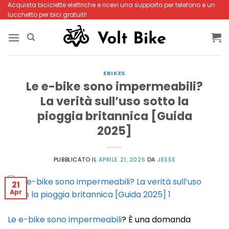
Salta
Acquista biciclette elettriche e ricevi una supporto per telefono e un
lucchetto per bici gratuiti!
ai
contenuti
EBIKES
Le e-bike sono impermeabili?
La verità sull’uso sotto la
pioggia britannica [Guida
2025]
PUBBLICATO IL
APRILE 21, 2025
DA
JESSE
21
Apr
Le e-bike sono impermeabili
? È una domanda