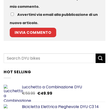
mio commento.
Avvertimi via email alla pubblicazione di un
nuovo articolo.
HOT SELLING
Lucchetto a Combinazione DYU
Il
Il
€
59.99
€
49.99
prezzo
prezzo
originale
attuale
Bicicletta Elettrica Pieghevole DYU C3 14
era:
è: