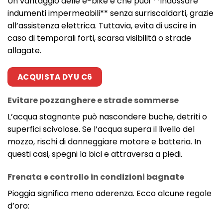
Un vantaggio delle e-bike è che puoi **indossare
indumenti impermeabili** senza surriscaldarti, grazie
all’assistenza elettrica. Tuttavia, evita di uscire in
caso di temporali forti, scarsa visibilità o strade
allagate.
ACQUISTA DYU C6
Evitare pozzanghere e strade sommerse
L’acqua stagnante può nascondere buche, detriti o
superfici scivolose. Se l’acqua supera il livello del
mozzo, rischi di danneggiare motore e batteria. In
questi casi, spegni la bici e attraversa a piedi.
Frenata e controllo in condizioni bagnate
Pioggia significa meno aderenza. Ecco alcune regole
d’oro: