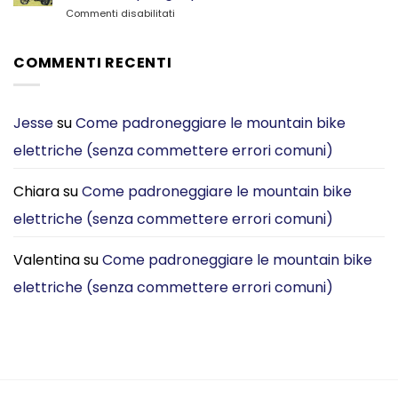
TENWAYS
mio
su
Commenti disabilitati
CGO800S:
DYU
Auto
Quale
C2
o
e‑bike
pieghevole
e-
COMMENTI RECENTI
è
bike
migliore
pieghevole?
per
Perché
gli
ora
Jesse
su
Come padroneggiare le mountain bike
spostamenti
scelgo
urbani?
elettriche (senza commettere errori comuni)
la
[2026]
DYU
C3
Chiara
su
Come padroneggiare le mountain bike
per
gli
elettriche (senza commettere errori comuni)
spostamenti
in
città
Valentina
su
Come padroneggiare le mountain bike
elettriche (senza commettere errori comuni)