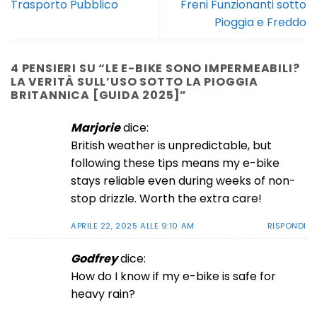
Trasporto Pubblico
Freni Funzionanti sotto
Pioggia e Freddo
4 PENSIERI SU “
LE E-BIKE SONO IMPERMEABILI?
LA VERITÀ SULL’USO SOTTO LA PIOGGIA
BRITANNICA [GUIDA 2025]
”
Marjorie
dice:
British weather is unpredictable, but
following these tips means my e-bike
stays reliable even during weeks of non-
stop drizzle. Worth the extra care!
APRILE 22, 2025 ALLE 9:10 AM
RISPONDI
Godfrey
dice:
How do I know if my e-bike is safe for
heavy rain?