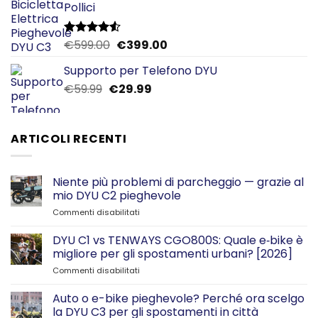
Pollici
€59.99.
€49.99.
Il
Il
€
599.00
€
399.00
Valutato
4.50
su 5
prezzo
prezzo
Supporto per Telefono DYU
originale
attuale
Il
Il
€
59.99
€
era:
29.99
è:
prezzo
prezzo
€599.00.
€399.00.
originale
attuale
era:
è:
ARTICOLI RECENTI
€59.99.
€29.99.
Niente più problemi di parcheggio — grazie al
mio DYU C2 pieghevole
su
Commenti disabilitati
Niente
più
DYU C1 vs TENWAYS CGO800S: Quale e‑bike è
problemi
migliore per gli spostamenti urbani? [2026]
di
su
Commenti disabilitati
parcheggio
DYU
—
C1
Auto o e-bike pieghevole? Perché ora scelgo
grazie
vs
al
la DYU C3 per gli spostamenti in città