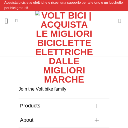
Acquista biciclette elettriche e ricevi una supporto per telefono e un lucchetto
Salta
per bici gratuiti!
ai
contenuti
Join the Volt bike family
Products
About